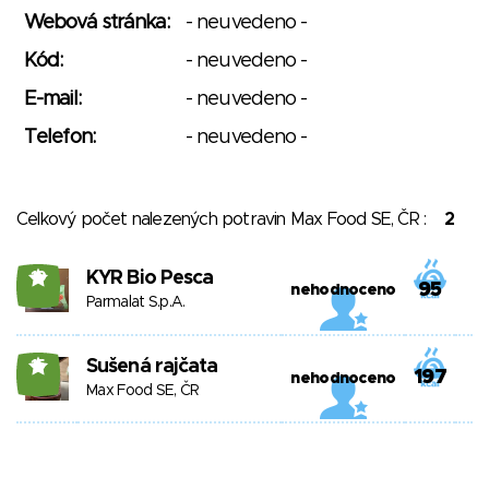
Webová stránka:
- neuvedeno -
Kód:
- neuvedeno -
E-mail:
- neuvedeno -
Telefon:
- neuvedeno -
Celkový počet nalezených potravin Max Food SE, ČR :
2
KYR Bio Pesca
19
95
nehodnoceno
Parmalat S.p.A.
Sušená rajčata
15
197
nehodnoceno
Max Food SE, ČR