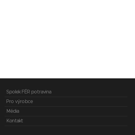
Spolek FÉR potravina
Pro výrobce
Média
Kontakt