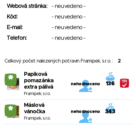
Webová stránka:
- neuvedeno -
Kód:
- neuvedeno -
E-mail:
- neuvedeno -
Telefon:
- neuvedeno -
Celkový počet nalezených potravin Framipek, s.r.o. :
2
Papiková
25
pomazánka
136
nehodnoceno
extra pálivá
Framipek, s.r.o.
Máslová
18
vánočka
343
nehodnoceno
Framipek, s.r.o.