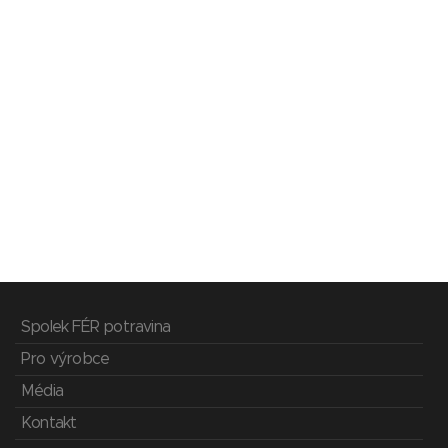
Spolek FÉR potravina
Pro výrobce
Média
Kontakt