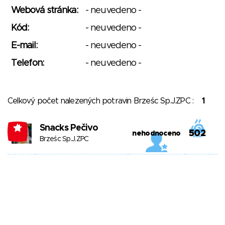
Webová stránka:
- neuvedeno -
Kód:
- neuvedeno -
E-mail:
- neuvedeno -
Telefon:
- neuvedeno -
Celkový počet nalezených potravin Brześc Sp.J.ZPC :
1
Snacks Pečivo
-1
502
nehodnoceno
Brześc Sp.J.ZPC