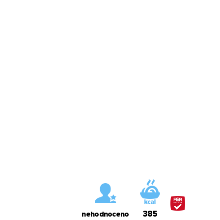
385
nehodnoceno