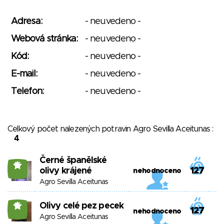
Adresa:
- neuvedeno -
Webová stránka:
- neuvedeno -
Kód:
- neuvedeno -
E-mail:
- neuvedeno -
Telefon:
- neuvedeno -
Celkový počet nalezených potravin Agro Sevilla Aceitunas :
4
Černé španělské
15
olivy krájené
127
nehodnoceno
Agro Sevilla Aceitunas
Olivy celé pez pecek
15
127
nehodnoceno
Agro Sevilla Aceitunas