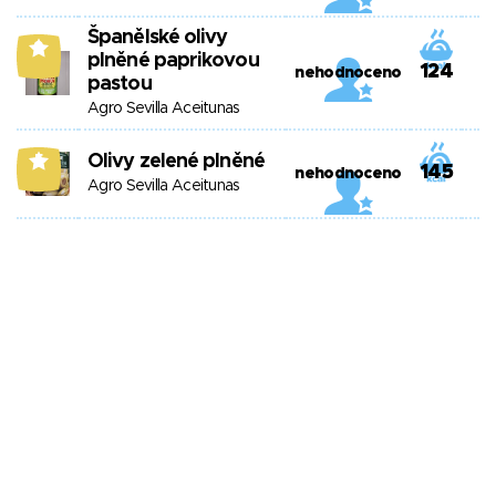
Španělské olivy
9
plněné paprikovou
124
nehodnoceno
pastou
Agro Sevilla Aceitunas
Olivy zelené plněné
5
145
nehodnoceno
Agro Sevilla Aceitunas