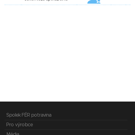
Spolek FÉR potravina
Pro výrobce
Média