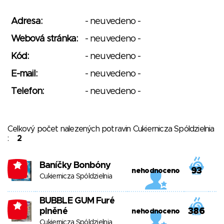
Adresa:
- neuvedeno -
Webová stránka:
- neuvedeno -
Kód:
- neuvedeno -
E-mail:
- neuvedeno -
Telefon:
- neuvedeno -
Celkový počet nalezených potravin Cukiernicza Spóldzielnia
:
2
Baníčky Bonbóny
-3
93
nehodnoceno
Cukiernicza Spóldzielnia
BUBBLE GUM Furé
-3
plněné
386
nehodnoceno
Cukiernicza Spóldzielnia