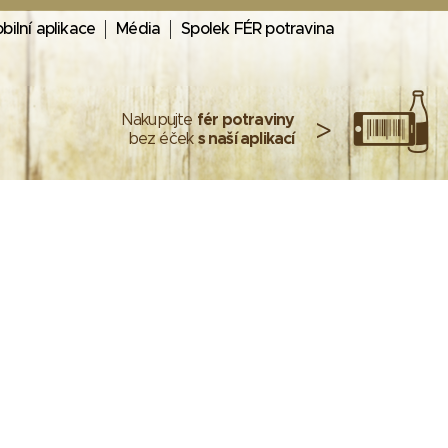
bilní aplikace
Média
Spolek FÉR potravina
Nakupujte
fér potraviny
>
bez éček
s naší aplikací