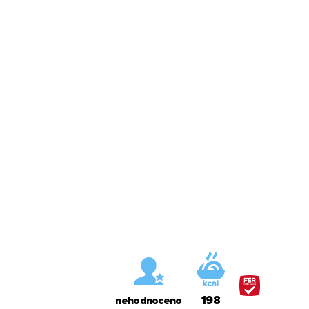
198
nehodnoceno