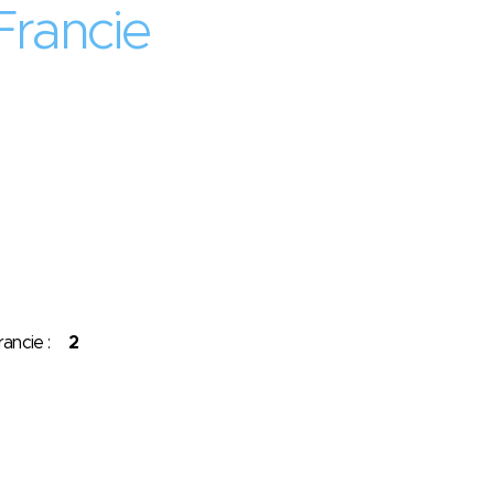
Francie
Francie :
2