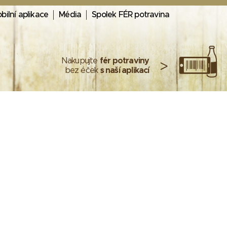
bilní aplikace
Média
Spolek FÉR potravina
Nakupujte
fér potraviny
>
bez éček
s naší aplikací