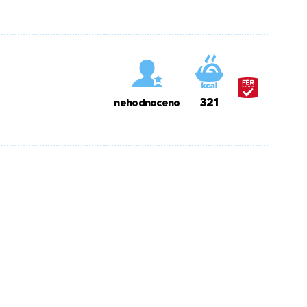
321
nehodnoceno