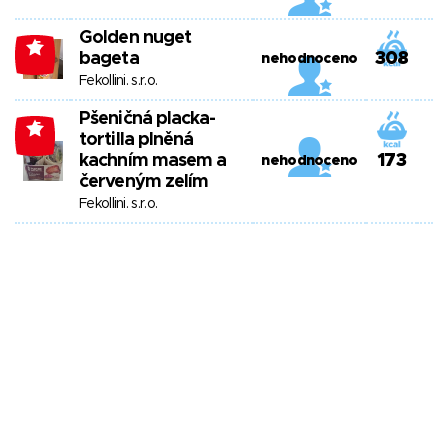
Golden nuget
-5
bageta
308
nehodnoceno
Fekollini. s.r.o.
Pšeničná placka-
-5
tortilla plněná
kachním masem a
173
nehodnoceno
červeným zelím
Fekollini. s.r.o.