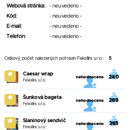
Webová stránka:
- neuvedeno -
Kód:
- neuvedeno -
E-mail:
- neuvedeno -
Telefon:
- neuvedeno -
Celkový počet nalezených potravin Fekollini. s.r.o. :
5
Caesar wrap
7
240
nehodnoceno
Fekollini. s.r.o.
Šunková bageta
7
266
nehodnoceno
Fekollini. s.r.o.
Slaninový sendvič
5
265
nehodnoceno
Fekollini. s.r.o.