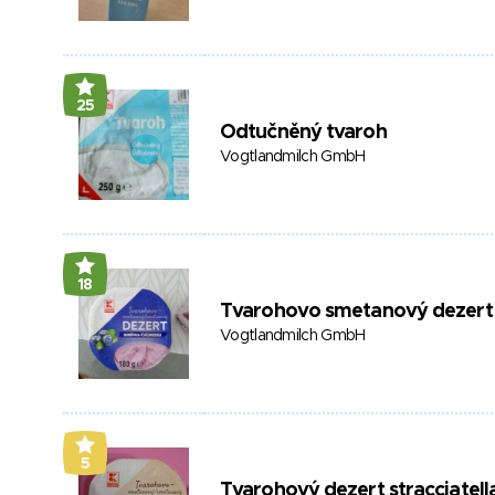
25
Odtučněný tvaroh
Vogtlandmilch GmbH
18
Tvarohovo smetanový dezert
Vogtlandmilch GmbH
5
Tvarohový dezert stracciatell