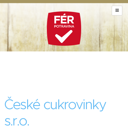
České cukrovinky
s.r.o.