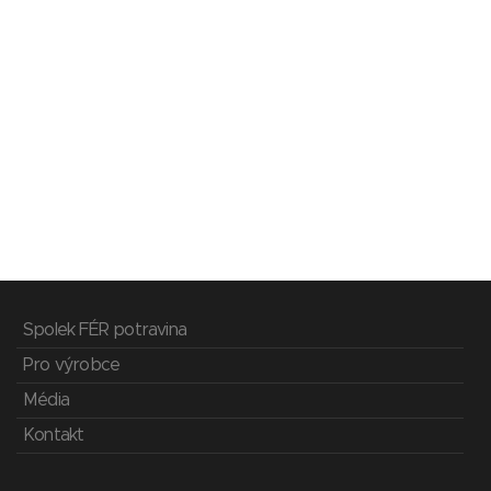
Spolek FÉR potravina
Pro výrobce
Média
Kontakt