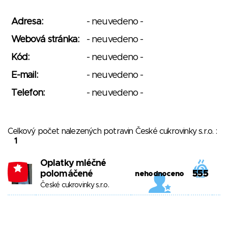
Adresa:
- neuvedeno -
Webová stránka:
- neuvedeno -
Kód:
- neuvedeno -
E-mail:
- neuvedeno -
Telefon:
- neuvedeno -
Celkový počet nalezených potravin České cukrovinky s.r.o. :
1
Oplatky mléčné
-1
polomáčené
555
nehodnoceno
České cukrovinky s.r.o.