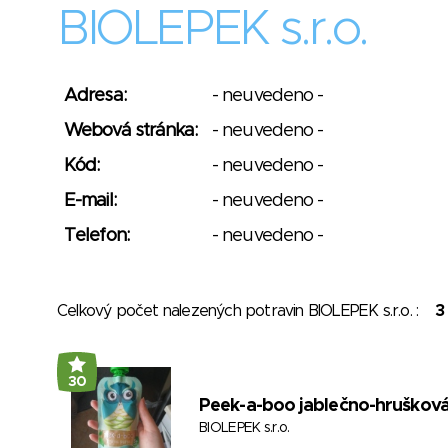
BIOLEPEK s.r.o.
Adresa:
- neuvedeno -
Webová stránka:
- neuvedeno -
Kód:
- neuvedeno -
E-mail:
- neuvedeno -
Telefon:
- neuvedeno -
Celkový počet nalezených potravin BIOLEPEK s.r.o. :
3
30
Peek-a-boo jablečno-hruškov
BIOLEPEK s.r.o.