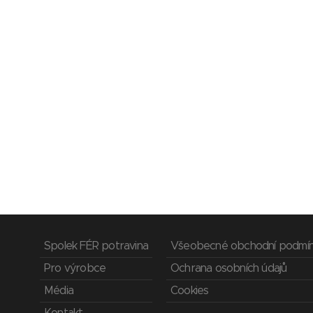
Spolek FÉR potravina
Všeobecné obchodní podmí
Pro výrobce
Ochrana osobních údajů
Média
Cookies