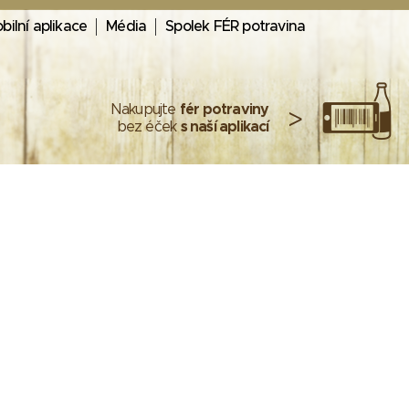
bilní aplikace
Média
Spolek FÉR potravina
Nakupujte
fér potraviny
>
bez éček
s naší aplikací