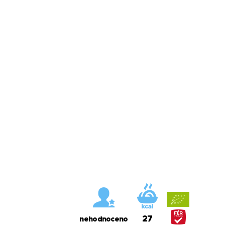
27
nehodnoceno