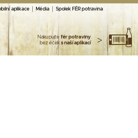
bilní aplikace
Média
Spolek FÉR potravina
Nakupujte
fér potraviny
>
bez éček
s naší aplikací