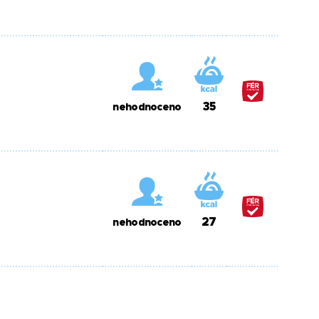
35
nehodnoceno
27
nehodnoceno