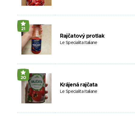
21
Rajčatový protlak
Le Specialita Italiane
20
Krájená rajčata
Le Specialita Italiane