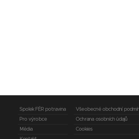
Spolek FÉR potravina
Všeobecné obchodní podmí
Pro výrobce
Ochrana osobních údajů
Média
Cookies