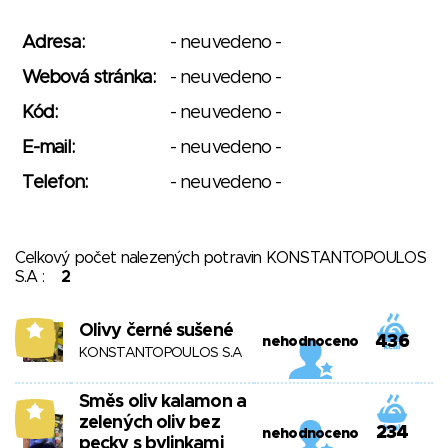
Adresa:
- neuvedeno -
Webová stránka:
- neuvedeno -
Kód:
- neuvedeno -
E-mail:
- neuvedeno -
Telefon:
- neuvedeno -
Celkový počet nalezených potravin KONSTANTOPOULOS
S.A :
2
Olivy černé sušené
9
436
nehodnoceno
KONSTANTOPOULOS S.A
Směs oliv kalamon a
9
zelených oliv bez
234
nehodnoceno
pecky s bylinkami