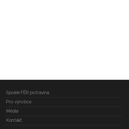
Spolek FÉR potravina
Pro výrobce
Média
Kontakt