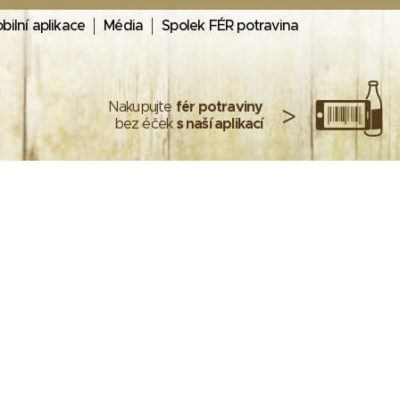
bilní aplikace
Média
Spolek FÉR potravina
Nakupujte
fér potraviny
>
bez éček
s naší aplikací