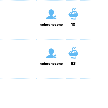
10
nehodnoceno
83
nehodnoceno