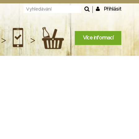
Přihlásit
Více informací
>
>