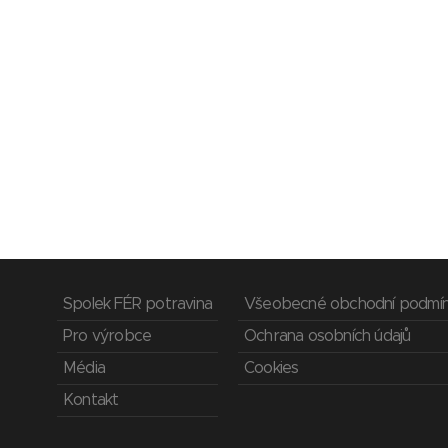
Spolek FÉR potravina
Všeobecné obchodní podmí
Pro výrobce
Ochrana osobních údajů
Média
Cookies
Kontakt