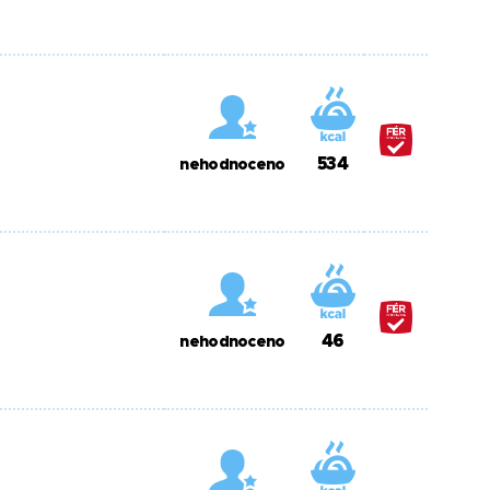
534
nehodnoceno
46
nehodnoceno