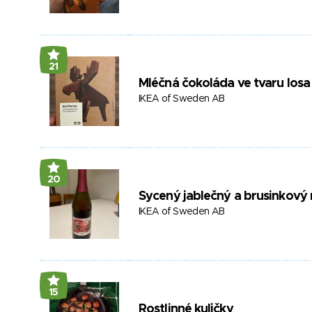
21
Mléčná čokoláda ve tvaru losa
IKEA of Sweden AB
20
Sycený jablečný a brusinkový
IKEA of Sweden AB
15
Rostlinné kuličky