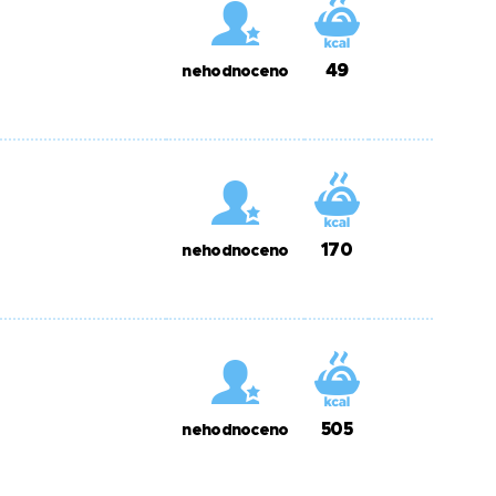
49
nehodnoceno
170
nehodnoceno
505
nehodnoceno