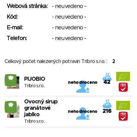
Webová stránka:
- neuvedeno -
Kód:
- neuvedeno -
E-mail:
- neuvedeno -
Telefon:
- neuvedeno -
Celkový počet nalezených potravin Tríbro s.r.o. :
2
30
PIJOBIO
42
nehodnoceno
Tríbro s.r.o.
Ovocný sirup
26
granátové
216
nehodnoceno
jablko
Tríbro s.r.o.