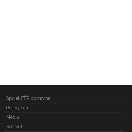
Spolek FÉR potravina
Pro výrobce
Média
Kontakt