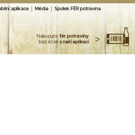
bilní aplikace
Média
Spolek FÉR potravina
Nakupujte
fér potraviny
>
bez éček
s naší aplikací