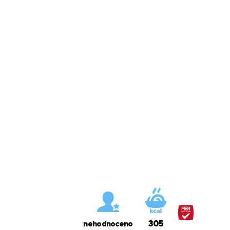
305
nehodnoceno