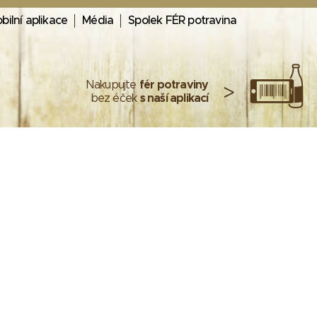
bilní aplikace
Média
Spolek FÉR potravina
Nakupujte
fér potraviny
>
bez éček
s naší aplikací