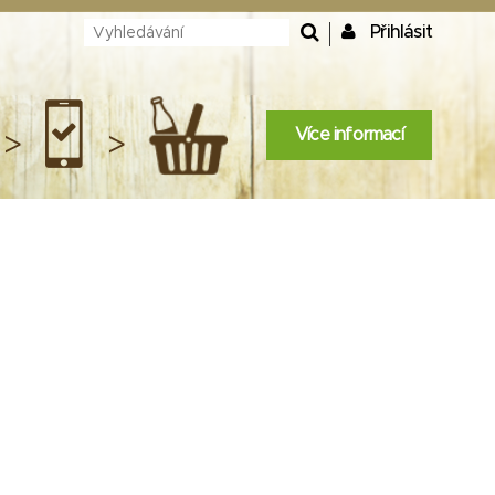
Přihlásit
Více informací
>
>