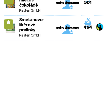
mléčné
501
nehodnoceno
čokoládě
Piasten GmbH
Smetanovo-
13
likérové
464
nehodnoceno
pralinky
Piasten GmbH