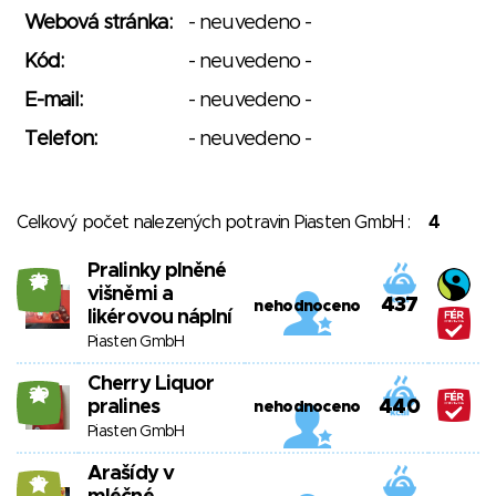
Webová stránka:
- neuvedeno -
Kód:
- neuvedeno -
E-mail:
- neuvedeno -
Telefon:
- neuvedeno -
Celkový počet nalezených potravin Piasten GmbH :
4
Pralinky plněné
23
višněmi a
437
nehodnoceno
likérovou náplní
Piasten GmbH
Cherry Liquor
20
pralines
440
nehodnoceno
Piasten GmbH
Arašídy v
13