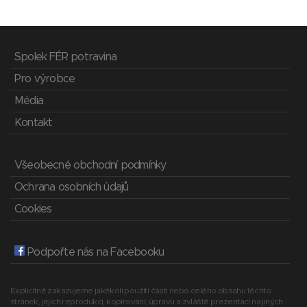
Spolek FÉR potravina
Pro výrobce
Média
Kontakt
Všeobecné obchodní podmínky
Ochrana osobních údajů
Cookies
Podpořte nás na Facebooku
Explicitně zakazujeme jakékoli použití části nebo celého obsahu těchto
stránek, jejich reprodukci, kopírování, úpravu a zvláště prezentaci na jiných