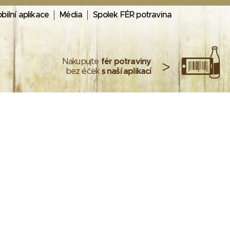
bilní aplikace
Média
Spolek FÉR potravina
Nakupujte
fér potraviny
>
bez éček
s naší aplikací