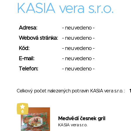
KASIA vera s.r.o.
Adresa:
- neuvedeno -
Webová stránka:
- neuvedeno -
Kód:
- neuvedeno -
E-mail:
- neuvedeno -
Telefon:
- neuvedeno -
Celkový počet nalezených potravin KASIA vera s.r.o. :
6
Medvědí česnek gril
KASIA vera s.r.o.