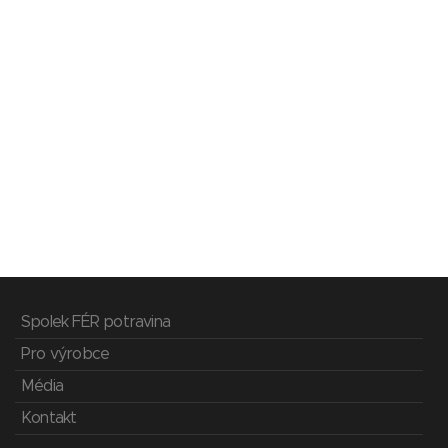
Spolek FÉR potravina
Pro výrobce
Média
Kontakt