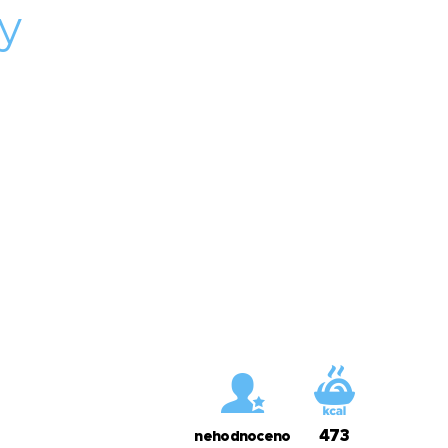
y
473
nehodnoceno