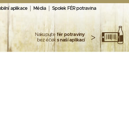
bilní aplikace
Média
Spolek FÉR potravina
Nakupujte
fér potraviny
>
bez éček
s naší aplikací