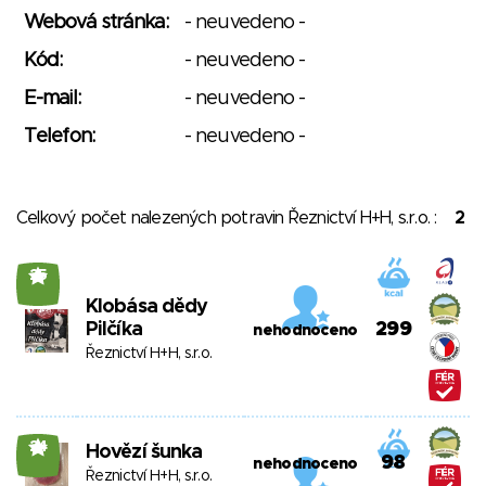
Webová stránka:
- neuvedeno -
Kód:
- neuvedeno -
E-mail:
- neuvedeno -
Telefon:
- neuvedeno -
Celkový počet nalezených potravin Řeznictví H+H, s.r.o. :
2
25
Klobása dědy
Pilčíka
299
nehodnoceno
Řeznictví H+H, s.r.o.
24
Hovězí šunka
98
nehodnoceno
Řeznictví H+H, s.r.o.