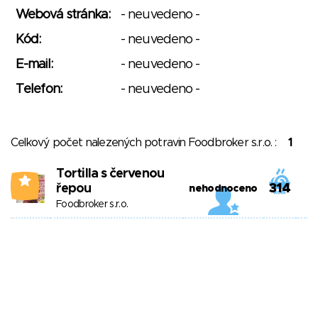
Webová stránka:
- neuvedeno -
Kód:
- neuvedeno -
E-mail:
- neuvedeno -
Telefon:
- neuvedeno -
Celkový počet nalezených potravin Foodbroker s.r.o. :
1
Tortilla s červenou
4
řepou
314
nehodnoceno
Foodbroker s.r.o.