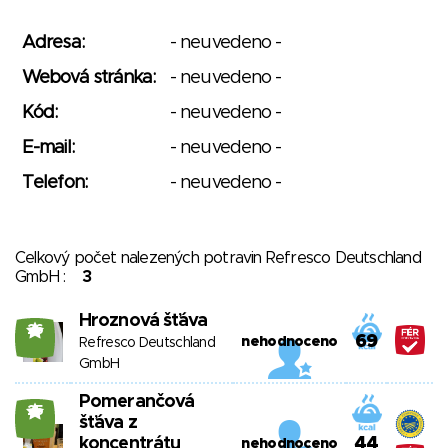
Adresa:
- neuvedeno -
Webová stránka:
- neuvedeno -
Kód:
- neuvedeno -
E-mail:
- neuvedeno -
Telefon:
- neuvedeno -
Celkový počet nalezených potravin Refresco Deutschland
GmbH :
3
Hroznová šťáva
26
69
nehodnoceno
Refresco Deutschland
GmbH
Pomerančová
25
šťáva z
koncentrátu
44
nehodnoceno