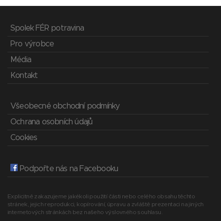
Spolek FÉR potravina
Pro výrobce
Média
Kontakt
Všeobecné obchodní podmínky
Ochrana osobních údajů
Cookies
Podpořte nás na Facebooku
Explicitně zakazujeme jakékoli použití části nebo celého obsahu těchto
stránek, jejich reprodukci, kopírování, úpravu a zvláště prezentaci na jiných
internetových stránkách bez našeho výslovného souhlasu.