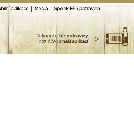
bilní aplikace
Média
Spolek FÉR potravina
Nakupujte
fér potraviny
>
bez éček
s naší aplikací