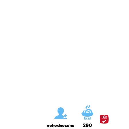
290
nehodnoceno