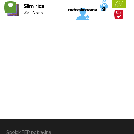
20
Slim rice
9
nehodnoceno
AVLIS s.r.o.
Spolek FÉR potravina