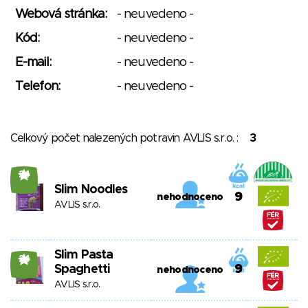
Webová stránka:
- neuvedeno -
Kód:
- neuvedeno -
E-mail:
- neuvedeno -
Telefon:
- neuvedeno -
Celkový počet nalezených potravin AVLIS s.r.o. :
3
24
Slim Noodles
9
nehodnoceno
AVLIS s.r.o.
Slim Pasta
24
Spaghetti
9
nehodnoceno
AVLIS s.r.o.