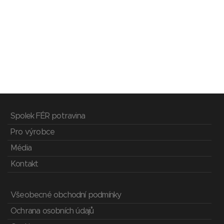
Spolek FÉR potravina
Pro výrobce
Média
Kontakt
Všeobecné obchodní podmínky
Ochrana osobních údajů