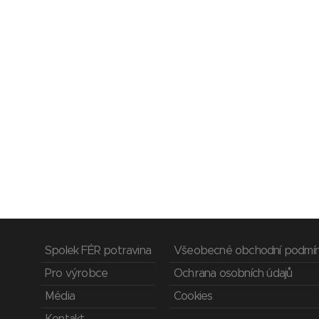
Spolek FÉR potravina
Všeobecné obchodní podmí
Pro výrobce
Ochrana osobních údajů
Média
Cookies