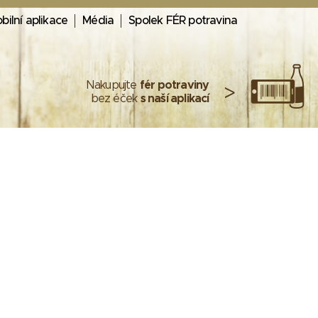
bilní aplikace
Média
Spolek FÉR potravina
Nakupujte
fér potraviny
>
bez éček
s naší aplikací