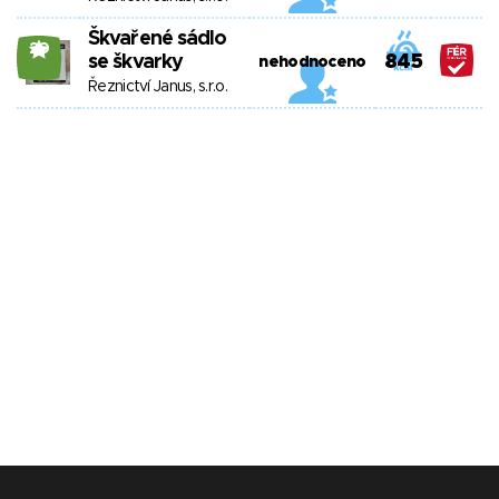
Škvařené sádlo
20
se škvarky
845
nehodnoceno
Řeznictví Janus, s.r.o.