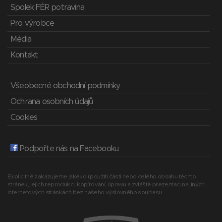
Spolek FÉR potravina
Pro výrobce
Média
Kontakt
Všeobecné obchodní podmínky
Ochrana osobních údajů
Cookies
Podpořte nás na Facebooku
Explicitně zakazujeme jakékoli použití části nebo celého obsahu těchto
stránek, jejich reprodukci, kopírování, úpravu a zvláště prezentaci na jiných
internetových stránkách bez našeho výslovného souhlasu.