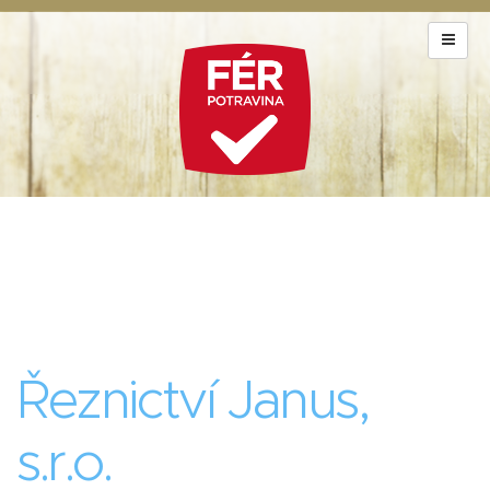
Řeznictví Janus,
s.r.o.