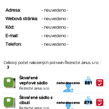
Adresa:
- neuvedeno -
Webová stránka:
- neuvedeno -
Kód:
- neuvedeno -
E-mail:
- neuvedeno -
Telefon:
- neuvedeno -
Celkový počet nalezených potravin Řeznictví Janus, s.r.o. :
3
Škvařené
26
vepřové sádlo
881
nehodnoceno
Řeznictví Janus, s.r.o.
Škvařené sádlo s
24
cibulí
876
nehodnoceno
Řeznictví Janus, s.r.o.