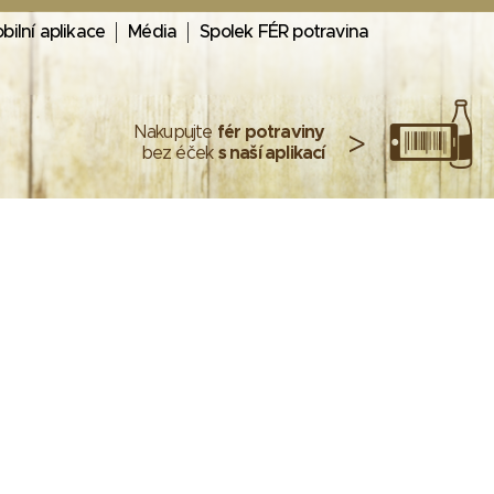
bilní aplikace
Média
Spolek FÉR potravina
Nakupujte
fér potraviny
>
bez éček
s naší aplikací