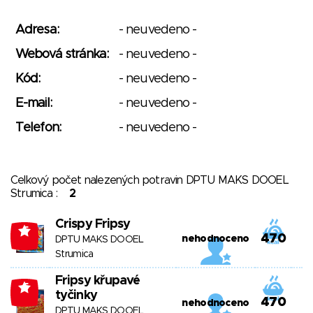
Adresa:
- neuvedeno -
Webová stránka:
- neuvedeno -
Kód:
- neuvedeno -
E-mail:
- neuvedeno -
Telefon:
- neuvedeno -
Celkový počet nalezených potravin DPTU MAKS DOOEL
Strumica :
2
Crispy Fripsy
-5
470
nehodnoceno
DPTU MAKS DOOEL
Strumica
Fripsy křupavé
-5
tyčinky
470
nehodnoceno
DPTU MAKS DOOEL