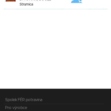
Strumica
Spolek FÉR potravina
Pro výrobce