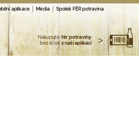
bilní aplikace
Média
Spolek FÉR potravina
Nakupujte
fér potraviny
>
bez éček
s naší aplikací