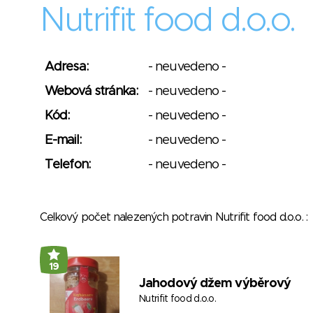
Nutrifit food d.o.o.
Adresa:
- neuvedeno -
Webová stránka:
- neuvedeno -
Kód:
- neuvedeno -
E-mail:
- neuvedeno -
Telefon:
- neuvedeno -
Celkový počet nalezených potravin Nutrifit food d.o.o.
19
Jahodový džem výběrový
Nutrifit food d.o.o.