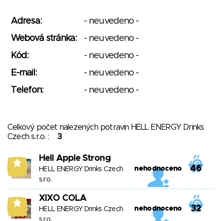
Adresa:
- neuvedeno -
Webová stránka:
- neuvedeno -
Kód:
- neuvedeno -
E-mail:
- neuvedeno -
Telefon:
- neuvedeno -
Celkový počet nalezených potravin HELL ENERGY Drinks
Czech s.r.o. :
3
Hell Apple Strong
9
46
nehodnoceno
HELL ENERGY Drinks Czech
s.r.o.
XIXO COLA
9
32
nehodnoceno
HELL ENERGY Drinks Czech
s.r.o.