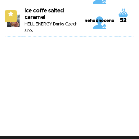
Ice coffe salted
5
caramel
52
nehodnoceno
HELL ENERGY Drinks Czech
s.r.o.