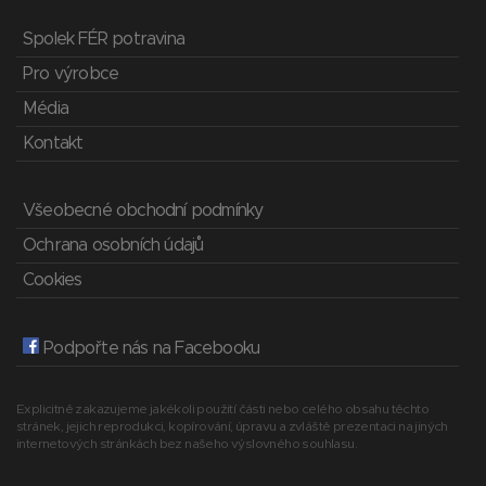
Spolek FÉR potravina
Pro výrobce
Média
Kontakt
Všeobecné obchodní podmínky
Ochrana osobních údajů
Cookies
Podpořte nás na Facebooku
Explicitně zakazujeme jakékoli použití části nebo celého obsahu těchto
stránek, jejich reprodukci, kopírování, úpravu a zvláště prezentaci na jiných
internetových stránkách bez našeho výslovného souhlasu.