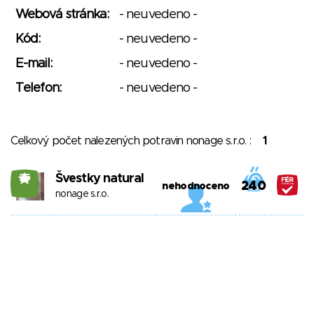
Webová stránka:
- neuvedeno -
Kód:
- neuvedeno -
E-mail:
- neuvedeno -
Telefon:
- neuvedeno -
Celkový počet nalezených potravin nonage s.r.o. :
1
Švestky natural
25
240
nehodnoceno
nonage s.r.o.