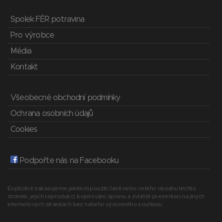
Spolek FÉR potravina
Pro výrobce
Média
Kontakt
Všeobecné obchodní podmínky
Ochrana osobních údajů
Cookies
Podpořte nás na Facebooku
Explicitně zakazujeme jakékoli použití části nebo celého obsahu těchto
stránek, jejich reprodukci, kopírování, úpravu a zvláště prezentaci na jiných
internetových stránkách bez našeho výslovného souhlasu.