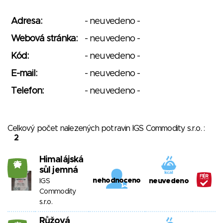
Adresa:
- neuvedeno -
Webová stránka:
- neuvedeno -
Kód:
- neuvedeno -
E-mail:
- neuvedeno -
Telefon:
- neuvedeno -
Celkový počet nalezených potravin IGS Commodity s.r.o. :
2
Himalájská
25
sůl jemná
nehodnoceno
IGS
neuvedeno
Commodity
s.r.o.
Růžová