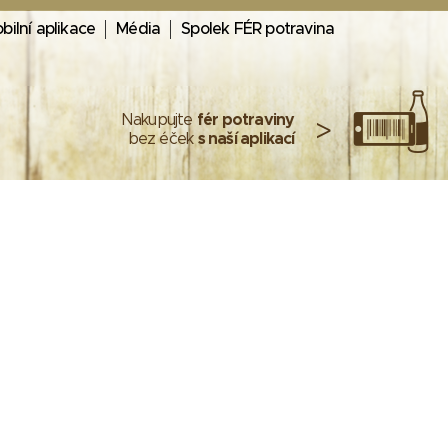
bilní aplikace
Média
Spolek FÉR potravina
Nakupujte
fér potraviny
>
bez éček
s naší aplikací