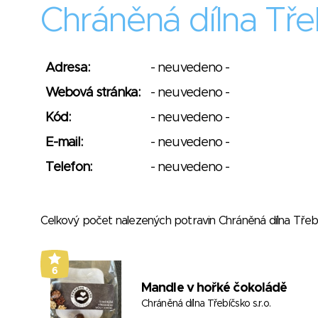
Chráněná dílna Třeb
Adresa:
- neuvedeno -
Webová stránka:
- neuvedeno -
Kód:
- neuvedeno -
E-mail:
- neuvedeno -
Telefon:
- neuvedeno -
Celkový počet nalezených potravin Chráněná dílna Třebí
6
Mandle v hořké čokoládě
Chráněná dílna Třebíčsko s.r.o.