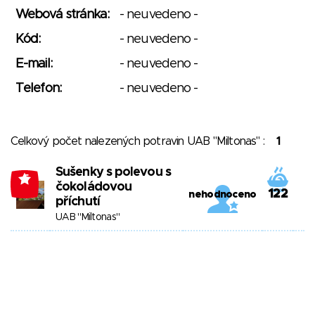
Webová stránka:
- neuvedeno -
Kód:
- neuvedeno -
E-mail:
- neuvedeno -
Telefon:
- neuvedeno -
Celkový počet nalezených potravin UAB "Miltonas" :
1
Sušenky s polevou s
-5
čokoládovou
122
nehodnoceno
příchutí
UAB "Miltonas"