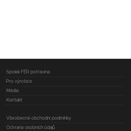
Spolek FÉR potravina
Pro výrobce
Média
Kontakt
Všeobecné obchodní podmínky
Ochrana osobních údajů