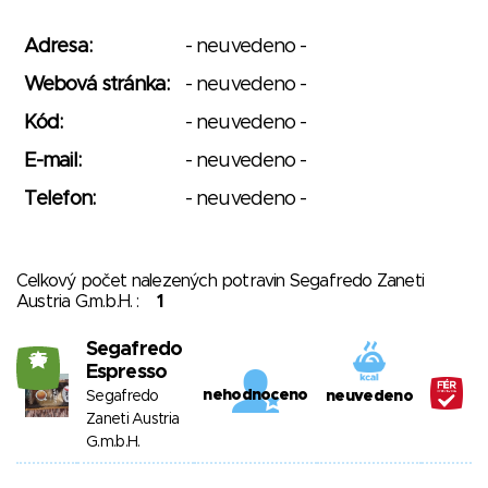
Adresa:
- neuvedeno -
Webová stránka:
- neuvedeno -
Kód:
- neuvedeno -
E-mail:
- neuvedeno -
Telefon:
- neuvedeno -
Celkový počet nalezených potravin Segafredo Zaneti
Austria G.m.b.H. :
1
Segafredo
25
Espresso
nehodnoceno
Segafredo
neuvedeno
Zaneti Austria
G.m.b.H.