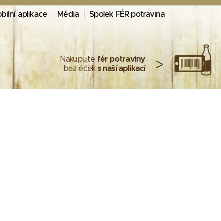
bilní aplikace
Média
Spolek FÉR potravina
Nakupujte
fér potraviny
>
bez éček
s naší aplikací