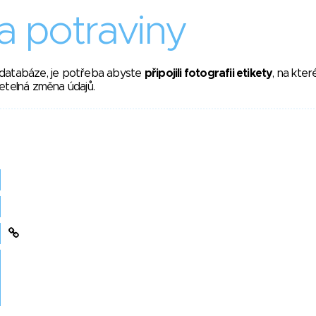
 potraviny
 databáze, je potřeba abyste
připojili fotografii etikety
, na kte
etelná změna údajů.