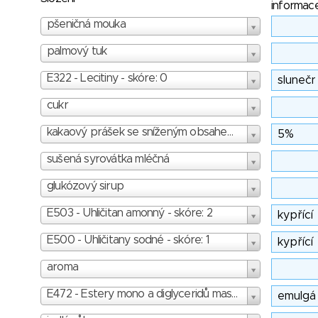
informac
pšeničná mouka
palmový tuk
E322 - Lecitiny - skóre: 0
cukr
kakaový prášek se sníženým obsahem tuku
sušená syrovátka mléčná
glukózový sirup
E503 - Uhličitan amonný - skóre: 2
E500 - Uhličitany sodné - skóre: 1
aroma
E472 - Estery mono a diglyceridů mastných kyselin a, b, c, d, e, f - skóre: 1