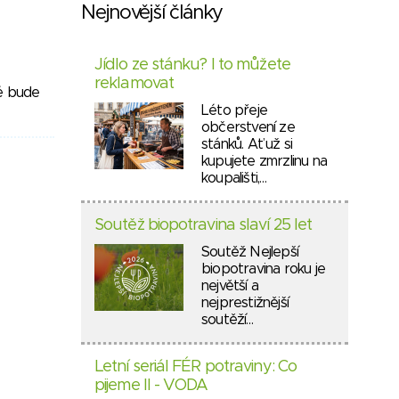
Nejnovější články
Jídlo ze stánku? I to můžete
reklamovat
ré bude
Léto přeje
občerstvení ze
stánků. Ať už si
kupujete zmrzlinu na
koupališti,…
Soutěž biopotravina slaví 25 let
Soutěž Nejlepší
biopotravina roku je
největší a
nejprestižnější
soutěží…
Letní seriál FÉR potraviny: Co
pijeme II - VODA