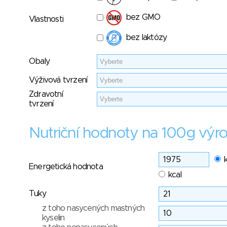
bez GMO
Vlastnosti
bez laktózy
Obaly
Výživová tvrzení
Zdravotní
tvrzení
Nutriční hodnoty na 100g výr
Energetická hodnota
kcal
Tuky
z toho nasycených mastných
kyselin