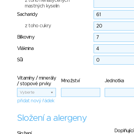
z toho nenasycených
mastných kyselin
Sacharidy
z toho cukry
Bílkoviny
Vláknina
Sůl
Vitamíny / minerály
Množství
Jednotka
/ stopové prvky
Vyberte
přidat nový řádek
Složení a alergeny
Doplňující
Složení