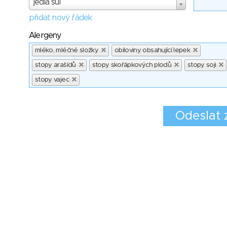
jedlá sůl
přidat nový řádek
Alergeny
mléko, mléčné složky
obiloviny obsahující lepek
stopy arašídů
stopy skořápkových plodů
stopy soji
stopy vajec