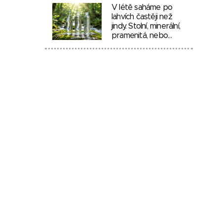
V létě saháme po
lahvích častěji než
jindy. Stolní, minerální,
pramenitá, nebo…