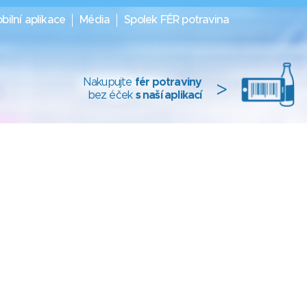
bilní aplikace
Média
Spolek FÉR potravina
Nakupujte
fér potraviny
>
bez éček
s naší aplikací