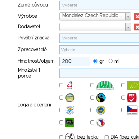
Země původu
Vyberte
Výrobce
Mondelez Czech Republic s.r.o
Výrobce
Dodavatel
Dodavatel
Privátní značka
Vyberte
Zpracovatelé
Hmotnost/objem
gr
ml
Množství 1
porce
Loga a ocenění
bez lepku
DIA (bez cuk