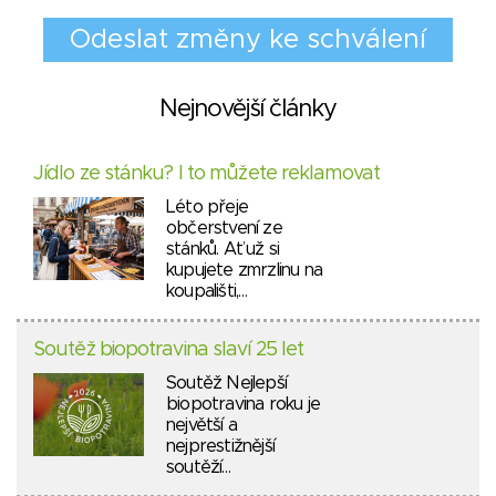
Nejnovější články
Jídlo ze stánku? I to můžete reklamovat
Léto přeje
občerstvení ze
stánků. Ať už si
kupujete zmrzlinu na
koupališti,…
Soutěž biopotravina slaví 25 let
Soutěž Nejlepší
biopotravina roku je
největší a
nejprestižnější
soutěží…