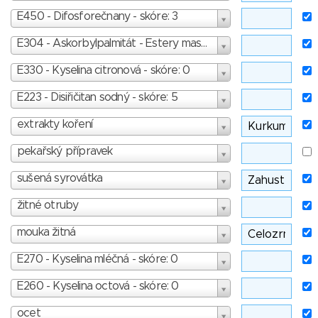
E450 - Difosforečnany - skóre: 3
E304 - Askorbylpalmitát - Estery mastných kyselin s kyselinou askorbovou - skóre: 1
E330 - Kyselina citronová - skóre: 0
E223 - Disiřičitan sodný - skóre: 5
extrakty koření
pekařský přípravek
sušená syrovátka
žitné otruby
mouka žitná
E270 - Kyselina mléčná - skóre: 0
E260 - Kyselina octová - skóre: 0
ocet