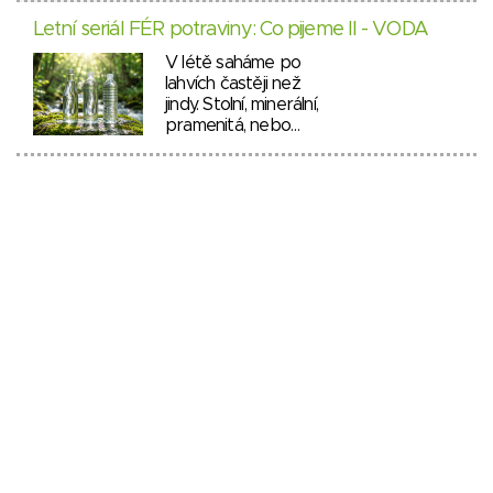
Letní seriál FÉR potraviny: Co pijeme II - VODA
V létě saháme po
lahvích častěji než
jindy. Stolní, minerální,
pramenitá, nebo…