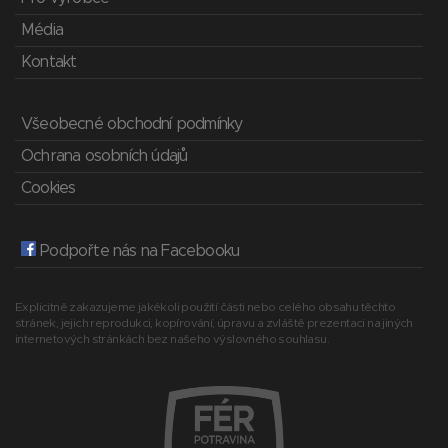
Média
Kontakt
Všeobecné obchodní podmínky
Ochrana osobních údajů
Cookies
Podpořte nás na Facebooku
Explicitně zakazujeme jakékoli použití části nebo celého obsahu těchto
stránek, jejich reprodukci, kopírování, úpravu a zvláště prezentaci na jiných
internetových stránkách bez našeho výslovného souhlasu.