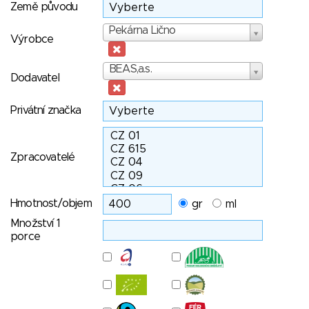
Země původu
Výrobce
Pekárna Lično
Výrobce
Dodavatel
BEAS,a.s.
Dodavatel
Privátní značka
Zpracovatelé
Hmotnost/objem
gr
ml
Množství 1
porce