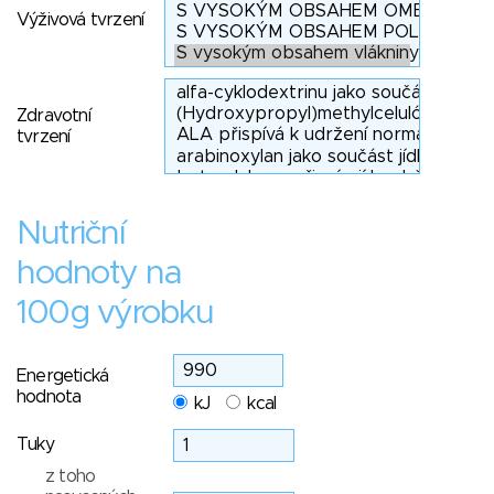
Výživová tvrzení
Zdravotní
tvrzení
Nutriční
hodnoty na
100g výrobku
Energetická
hodnota
kJ
kcal
Tuky
z toho