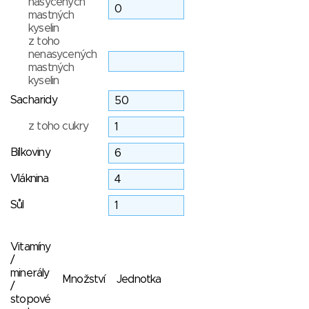
nasycených
mastných
kyselin
z toho
nenasycených
mastných
kyselin
Sacharidy
z toho cukry
Bílkoviny
Vláknina
Sůl
Vitamíny
/
minerály
Množství
Jednotka
/
stopové