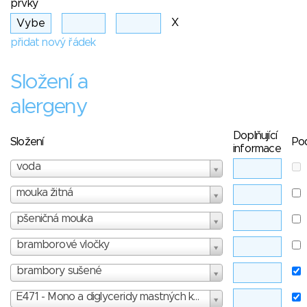
prvky
X
přidat nový řádek
Složení a
alergeny
Doplňující
Složení
Po
informace
voda
mouka žitná
pšeničná mouka
bramborové vločky
brambory sušené
E471 - Mono a diglyceridy mastných kyselin - skóre: 1