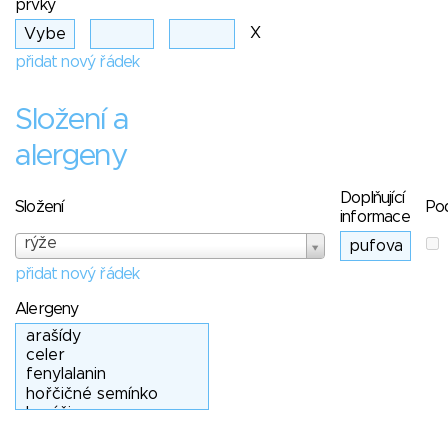
prvky
X
přidat nový řádek
Složení a
alergeny
Doplňující
Složení
Po
informace
rýže
přidat nový řádek
Alergeny