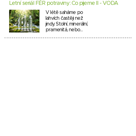
Letní seriál FÉR potraviny: Co pijeme II - VODA
V létě saháme po
lahvích častěji než
jindy. Stolní, minerální,
pramenitá, nebo…