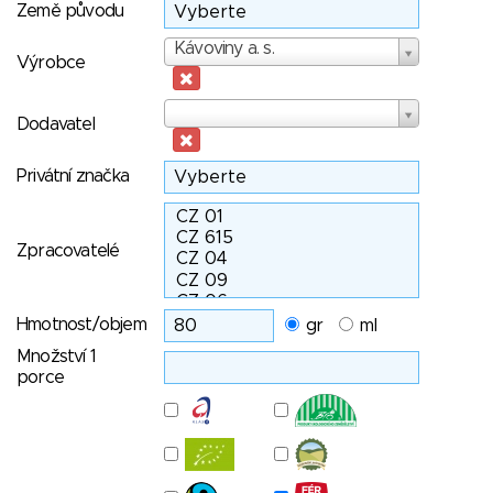
Země původu
Výrobce
Kávoviny a. s.
Výrobce
Dodavatel
Dodavatel
Privátní značka
Zpracovatelé
Hmotnost/objem
gr
ml
Množství 1
porce