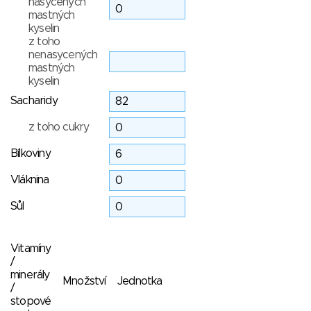
nasycených
mastných
kyselin
z toho
nenasycených
mastných
kyselin
Sacharidy
z toho cukry
Bílkoviny
Vláknina
Sůl
Vitamíny
/
minerály
Množství
Jednotka
/
stopové