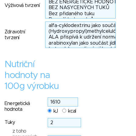
Výživová tvrzení
Zdravotní
tvrzení
Nutriční
hodnoty na
100g výrobku
Energetická
hodnota
kJ
kcal
Tuky
z toho