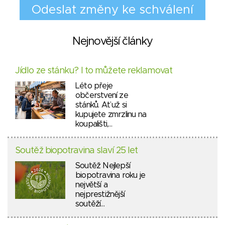
Nejnovější články
Jídlo ze stánku? I to můžete reklamovat
Léto přeje
občerstvení ze
stánků. Ať už si
kupujete zmrzlinu na
koupališti,…
Soutěž biopotravina slaví 25 let
Soutěž Nejlepší
biopotravina roku je
největší a
nejprestižnější
soutěží…