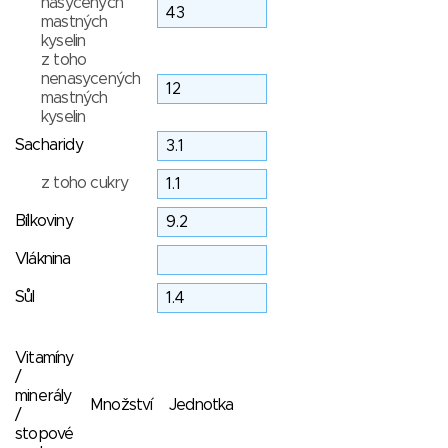
nasycených
mastných
kyselin
z toho
nenasycených
mastných
kyselin
Sacharidy
z toho cukry
Bílkoviny
Vláknina
Sůl
Vitamíny
/
minerály
Množství
Jednotka
/
stopové