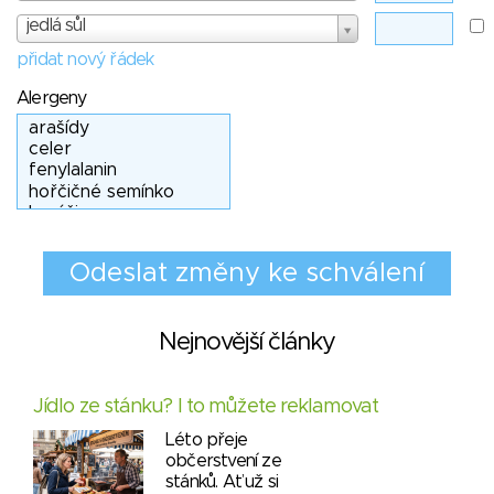
jedlá sůl
přidat nový řádek
Alergeny
Nejnovější články
Jídlo ze stánku? I to můžete reklamovat
Léto přeje
občerstvení ze
stánků. Ať už si