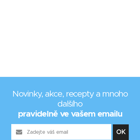
Novinky, akce, recepty a mnoho
dalšího
pravidelně ve vašem emailu