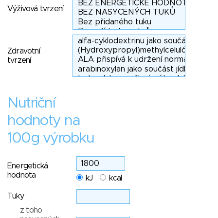
Výživová tvrzení
Zdravotní
tvrzení
Nutriční
hodnoty na
100g výrobku
Energetická
hodnota
kJ
kcal
Tuky
z toho