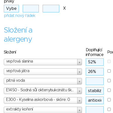
prvky
X
přidat nový řádek
Složení a
alergeny
Doplňující
Složení
Po
informace
vepřová slanina
vepřová játra
pitná voda
E1450 - Sodná sůl oktenylsukcinátu škrobu - skóre: 2
E300 - Kyselina askorbová - skóre: 0
extrakty koření