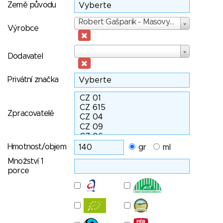
Země původu
Výrobce
Robert Gašparik - Masovyroba s.r.o.
Výrobce
Dodavatel
Dodavatel
Privátní značka
Zpracovatelé
Hmotnost/objem
gr
ml
Množství 1
porce