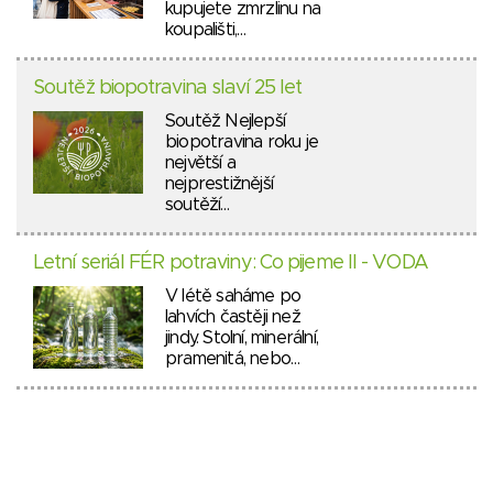
kupujete zmrzlinu na
koupališti,…
Soutěž biopotravina slaví 25 let
Soutěž Nejlepší
biopotravina roku je
největší a
nejprestižnější
soutěží…
Letní seriál FÉR potraviny: Co pijeme II - VODA
V létě saháme po
lahvích častěji než
jindy. Stolní, minerální,
pramenitá, nebo…