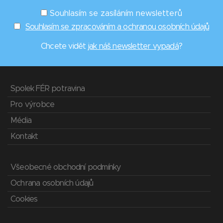
Souhlasím se zasíláním newsletterů
Souhlasím se zpracováním a ochranou osobních údajů
Chcete vidět
jak náš newsletter vypadá
?
Spolek FÉR potravina
Pro výrobce
Média
Kontakt
Všeobecné obchodní podmínky
Ochrana osobních údajů
Cookies