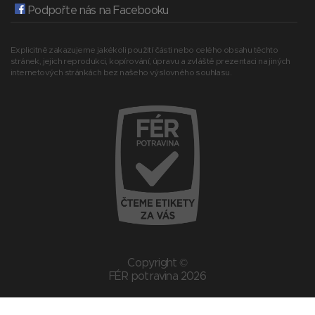
Podpořte nás na Facebooku
Explicitně zakazujeme jakékoli použití části nebo celého obsahu těchto
stránek, jejich reprodukci, kopírování, úpravu a zvláště prezentaci na jiných
internetových stránkách bez našeho výslovného souhlasu.
Copyright ©
FÉR potravina 2026