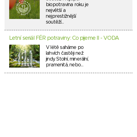
biopotravina roku je
největší a
nejprestižnější
soutěží…
Letní seriál FÉR potraviny: Co pijeme II - VODA
V létě saháme po
lahvích častěji než
jindy. Stolní, minerální,
pramenitá, nebo…