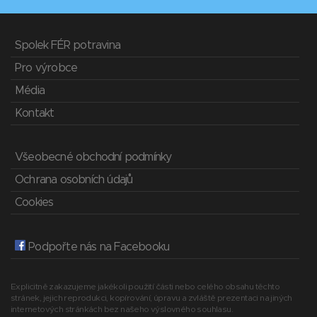
Spolek FÉR potravina
Pro výrobce
Média
Kontakt
Všeobecné obchodní podmínky
Ochrana osobních údajů
Cookies
Podpořte nás na Facebooku
Explicitně zakazujeme jakékoli použití části nebo celého obsahu těchto
stránek, jejich reprodukci, kopírování, úpravu a zvláště prezentaci na jiných
internetových stránkách bez našeho výslovného souhlasu.