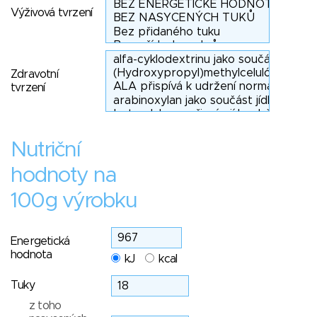
Výživová tvrzení
Zdravotní
tvrzení
Nutriční
hodnoty na
100g výrobku
Energetická
hodnota
kJ
kcal
Tuky
z toho