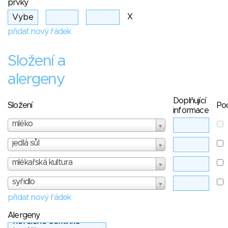
prvky
X
přidat nový řádek
Složení a
alergeny
Doplňující
Složení
Po
informace
mléko
jedlá sůl
mlékařská kultura
syřidlo
přidat nový řádek
Alergeny