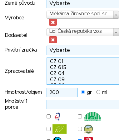
Země původu
Výrobce
Mlékárna Žirovnice spol. s.r.o.
Výrobce
Dodavatel
Lidl Česká republika v.o.s.
Dodavatel
Privátní značka
Zpracovatelé
Hmotnost/objem
gr
ml
Množství 1
porce