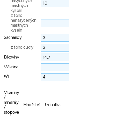
nasycených
mastných
kyselin
z toho
nenasycených
mastných
kyselin
Sacharidy
z toho cukry
Bílkoviny
Vláknina
Sůl
Vitamíny
/
minerály
Množství
Jednotka
/
stopové