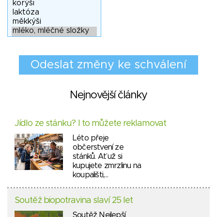
Nejnovější články
Jídlo ze stánku? I to můžete reklamovat
Léto přeje
občerstvení ze
stánků. Ať už si
kupujete zmrzlinu na
koupališti,…
Soutěž biopotravina slaví 25 let
Soutěž Nejlepší