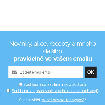
Novinky, akce, recepty a mnoho
dalšího
pravidelně ve vašem emailu
Souhlasím se zasíláním newsletterů
Souhlasím se zpracováním a ochranou osobních údajů
Chcete vidět
jak náš newsletter vypadá
?