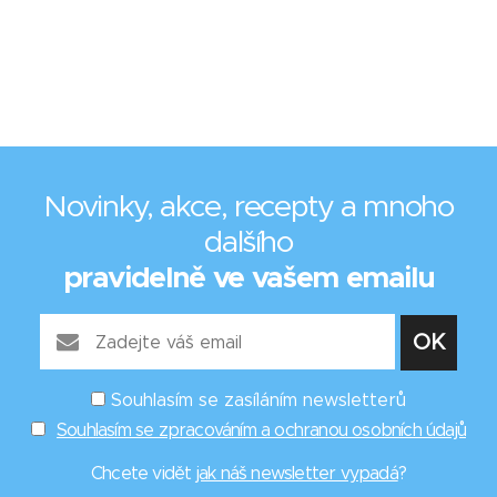
Novinky, akce, recepty a mnoho
dalšího
pravidelně ve vašem emailu
Souhlasím se zasíláním newsletterů
Souhlasím se zpracováním a ochranou osobních údajů
Chcete vidět
jak náš newsletter vypadá
?