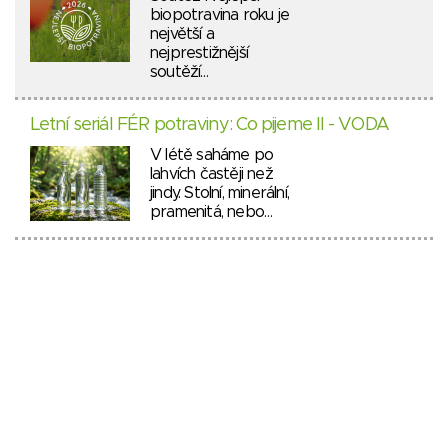
biopotravina roku je
největší a
nejprestižnější
soutěží…
Letní seriál FÉR potraviny: Co pijeme II - VODA
V létě saháme po
lahvích častěji než
jindy. Stolní, minerální,
pramenitá, nebo…