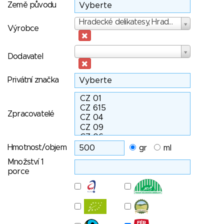
Země původu
Výrobce
Hradecké delikatesy, Hradec králové
Výrobce
Dodavatel
Dodavatel
Privátní značka
Zpracovatelé
Hmotnost/objem
gr
ml
Množství 1
porce