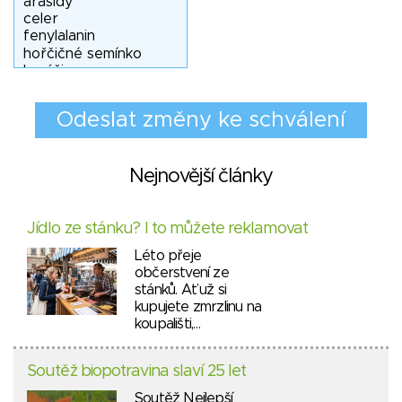
Nejnovější články
Jídlo ze stánku? I to můžete reklamovat
Léto přeje
občerstvení ze
stánků. Ať už si
kupujete zmrzlinu na
koupališti,…
Soutěž biopotravina slaví 25 let
Soutěž Nejlepší