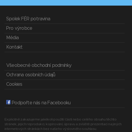
Spolek FÉR potravina
Pro výrobce
Média
Kontakt
Všeobecné obchodní podmínky
Ochrana osobních údajů
Cookies
Podpořte nás na Facebooku
Explicitně zakazujeme jakékoli použití části nebo celého obsahu těchto
stránek, jejich reprodukci, kopírování, úpravu a zvláště prezentaci na jiných
internetových stránkách bez našeho výslovného souhlasu.