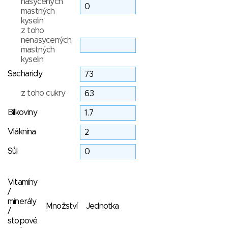
nasycených
mastných
kyselin
z toho
nenasycených
mastných
kyselin
Sacharidy
z toho cukry
Bílkoviny
Vláknina
Sůl
Vitamíny
/
minerály
Množství
Jednotka
/
stopové