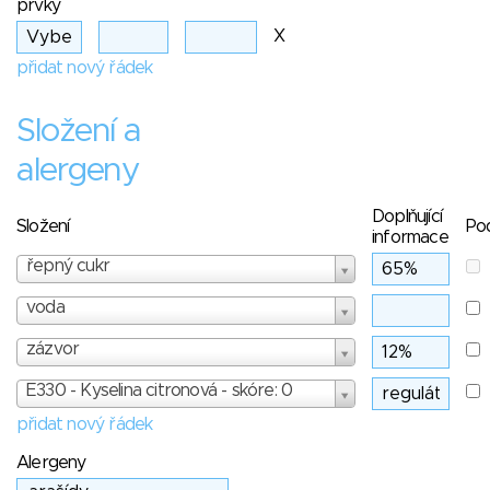
prvky
X
přidat nový řádek
Složení a
alergeny
Doplňující
Složení
Po
informace
řepný cukr
voda
zázvor
E330 - Kyselina citronová - skóre: 0
přidat nový řádek
Alergeny