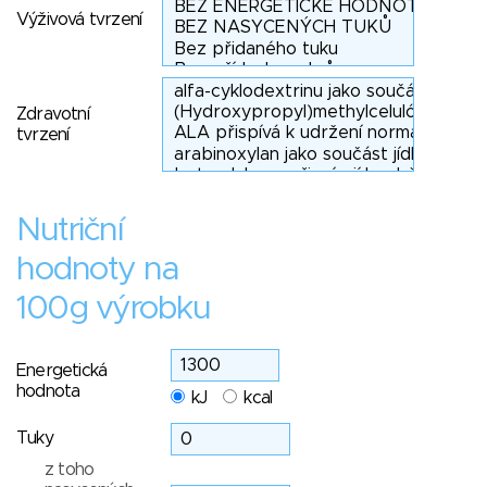
Výživová tvrzení
Zdravotní
tvrzení
Nutriční
hodnoty na
100g výrobku
Energetická
hodnota
kJ
kcal
Tuky
z toho