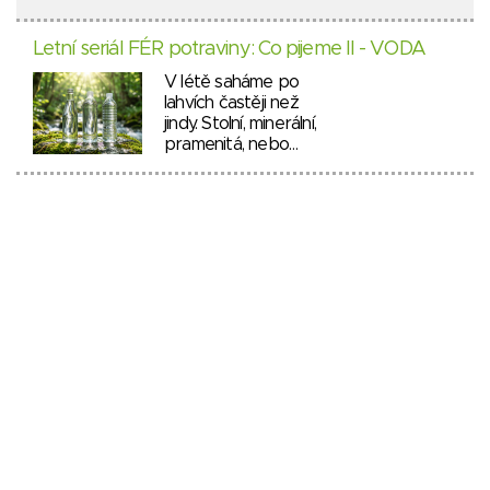
Letní seriál FÉR potraviny: Co pijeme II - VODA
V létě saháme po
lahvích častěji než
jindy. Stolní, minerální,
pramenitá, nebo…