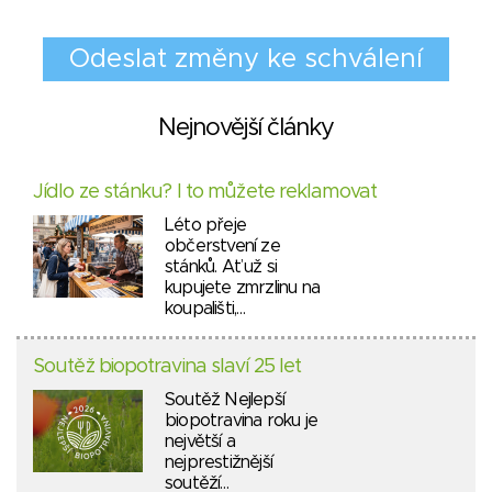
Nejnovější články
Jídlo ze stánku? I to můžete reklamovat
Léto přeje
občerstvení ze
stánků. Ať už si
kupujete zmrzlinu na
koupališti,…
Soutěž biopotravina slaví 25 let
Soutěž Nejlepší
biopotravina roku je
největší a
nejprestižnější
soutěží…