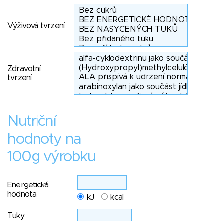
Výživová tvrzení
Zdravotní
tvrzení
Nutriční
hodnoty na
100g výrobku
Energetická
hodnota
kJ
kcal
Tuky