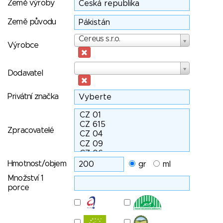
Země výroby
Země původu
Výrobce
Cereus s.r.o.
Výrobce
Dodavatel
Dodavatel
Privátní značka
Zpracovatelé
Hmotnost/objem
gr
ml
Množství 1
porce