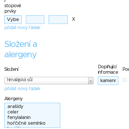
/
stopové
prvky
X
přidat nový řádek
Složení a
alergeny
Doplňující
Složení
Po
informace
himalájská sůl
přidat nový řádek
Alergeny