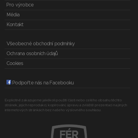
Pro výrobce
Média
Kontakt
Všeobecné obchodní podmínky
Ochrana osobních údajů
Cookies
Podpořte nás na Facebooku
Explicitně zakazujeme jakékoli použití části nebo celého obsahu těchto
stránek, jejich reprodukci, kopírování, úpravu a zvláště prezentaci na jiných
internetových stránkách bez našeho výslovného souhlasu.