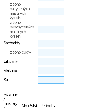
z toho
nasycených
mastných
kyselin
z toho
nenasycených
mastných
kyselin
Sacharidy
z toho cukry
Bílkoviny
Vláknina
Sůl
Vitamíny
/
minerály
Množství
Jednotka