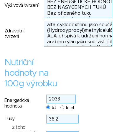
Výživová tvrzení
Zdravotní
tvrzení
Nutriční
hodnoty na
100g výrobku
Energetická
hodnota
kJ
kcal
Tuky
z toho