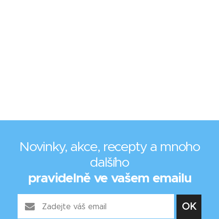
Novinky, akce, recepty a mnoho
dalšího
pravidelně ve vašem emailu