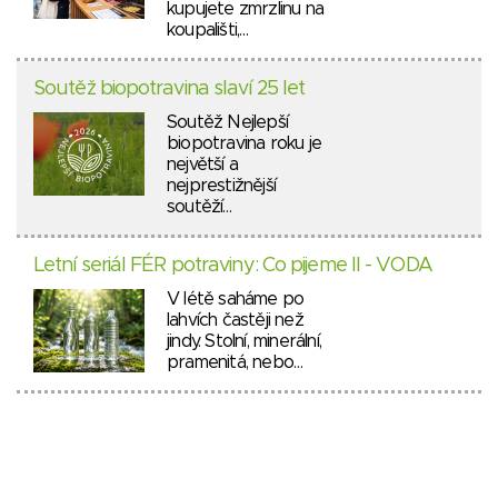
kupujete zmrzlinu na
koupališti,…
Soutěž biopotravina slaví 25 let
Soutěž Nejlepší
biopotravina roku je
největší a
nejprestižnější
soutěží…
Letní seriál FÉR potraviny: Co pijeme II - VODA
V létě saháme po
lahvích častěji než
jindy. Stolní, minerální,
pramenitá, nebo…