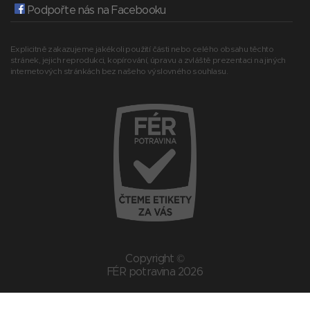
Podpořte nás na Facebooku
Explicitně zakazujeme jakékoli použití části nebo celého obsahu těchto
stránek, jejich reprodukci, kopírování, úpravu a zvláště prezentaci na jiných
internetových stránkách bez našeho výslovného souhlasu.
Copyright ©
FÉR potravina 2026