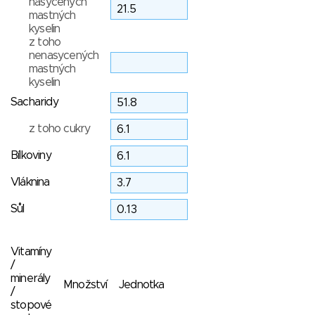
nasycených
mastných
kyselin
z toho
nenasycených
mastných
kyselin
Sacharidy
z toho cukry
Bílkoviny
Vláknina
Sůl
Vitamíny
/
minerály
Množství
Jednotka
/
stopové