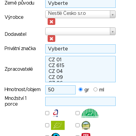
Země původu
Výrobce
Nestlé Česko s.r.o
Výrobce
Dodavatel
Dodavatel
Privátní značka
Zpracovatelé
Hmotnost/objem
gr
ml
Množství 1
porce