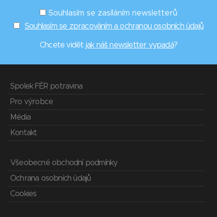
Souhlasím se zasíláním newsletterů
Souhlasím se zpracováním a ochranou osobních údajů
Chcete vidět
jak náš newsletter vypadá
?
Spolek FÉR potravina
Pro výrobce
Média
Kontakt
Všeobecné obchodní podmínky
Ochrana osobních údajů
Cookies