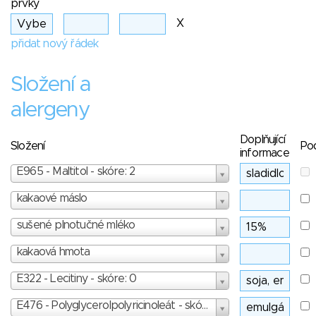
prvky
X
přidat nový řádek
Složení a
alergeny
Doplňující
Složení
Po
informace
E965 - Maltitol - skóre: 2
kakaové máslo
sušené plnotučné mléko
kakaová hmota
E322 - Lecitiny - skóre: 0
E476 - Polyglycerolpolyricinoleát - skóre: 3