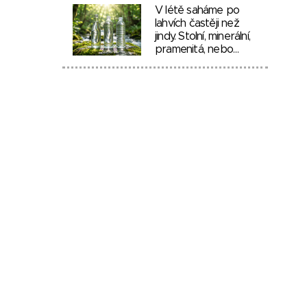
V létě saháme po
lahvích častěji než
jindy. Stolní, minerální,
pramenitá, nebo…