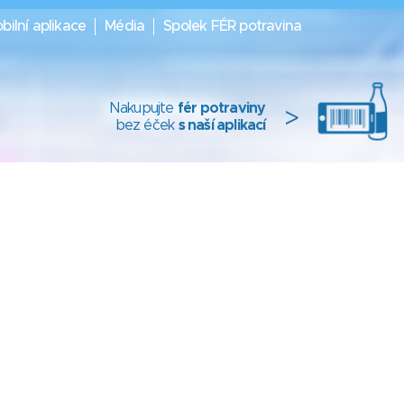
bilní aplikace
Média
Spolek FÉR potravina
Nakupujte
fér potraviny
>
bez éček
s naší aplikací