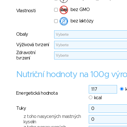
bez GMO
Vlastnosti
bez laktózy
Obaly
Výživová tvrzení
Zdravotní
tvrzení
Nutriční hodnoty na 100g výr
Energetická hodnota
kcal
Tuky
z toho nasycených mastných
kyselin