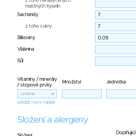
z toho nenasycených
mastných kyselin
Sacharidy
z toho cukry
Bílkoviny
Vláknina
Sůl
Vitamíny / minerály
Množství
Jednotka
/ stopové prvky
Vyberte
přidat nový řádek
Složení a alergeny
Doplňující
Složení