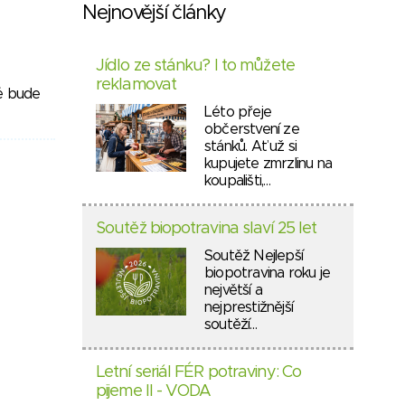
Nejnovější články
Jídlo ze stánku? I to můžete
reklamovat
ré bude
Léto přeje
občerstvení ze
stánků. Ať už si
kupujete zmrzlinu na
koupališti,…
Soutěž biopotravina slaví 25 let
Soutěž Nejlepší
biopotravina roku je
největší a
nejprestižnější
soutěží…
Letní seriál FÉR potraviny: Co
pijeme II - VODA