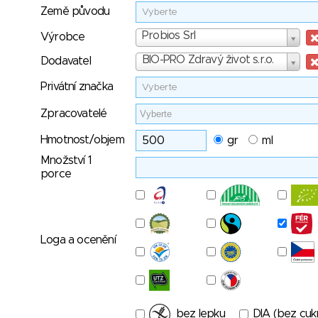
Země původu
Vyberte
Výrobce
Probios Srl
Výrobce
Dodavatel
BIO-PRO Zdravý život s.r.o.
Dodavatel
Privátní značka
Vyberte
Zpracovatelé
Hmotnost/objem
gr
ml
Množství 1
porce
Loga a ocenění
bez lepku
DIA (bez cuk