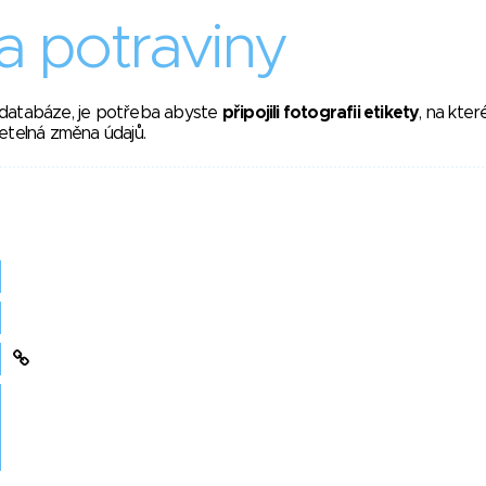
 potraviny
 databáze, je potřeba abyste
připojili fotografii etikety
, na kte
etelná změna údajů.